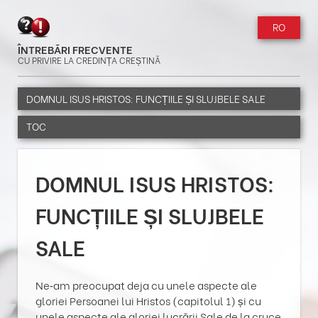
RO
ÎNTREBĂRI FRECVENTE
CU PRIVIRE LA CREDINȚA CREȘTINĂ
DOMNUL ISUS HRISTOS: FUNCȚIILE ȘI SLUJBELE SALE
TOC
DOMNUL ISUS HRISTOS:
FUNCȚIILE ȘI SLUJBELE
SALE
Ne‑am preocupat deja cu unele aspecte ale
gloriei Persoanei lui Hristos (capitolul 1) și cu
unele aspecte ale gloriei lucrării Sale de la cruce