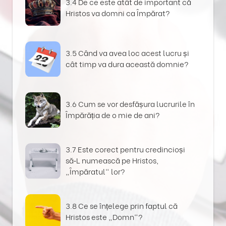
3.4 De ce este atât de important că
Hristos va domni ca Împărat?
3.5 Când va avea loc acest lucru și
cât timp va dura această domnie?
3.6 Cum se vor desfășura lucrurile în
Împărăția de o mie de ani?
3.7 Este corect pentru credincioși
să‑L numească pe Hristos,
„Împăratul“ lor?
3.8 Ce se înțelege prin faptul că
Hristos este „Domn“?