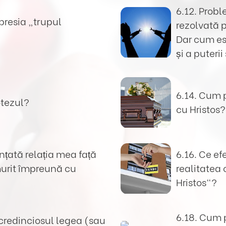
6.12. Probl
presia „trupul
rezolvată p
Dar cum es
și a puterii
6.14. Cum 
otezul?
cu Hristos?
nțată relația mea față
6.16. Ce ef
urit împreună cu
realitatea
Hristos“?
6.18. Cum p
ă credinciosul legea (sau