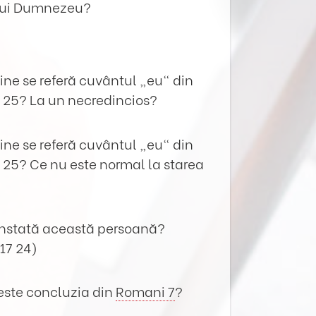
 lui Dumnezeu?
cine se referă cuvântul „eu“ din
7 25? La un necredincios?
cine se referă cuvântul „eu“ din
7 25? Ce nu este normal la starea
onstată această persoană?
.17 24)
 este concluzia din
Romani 7
?