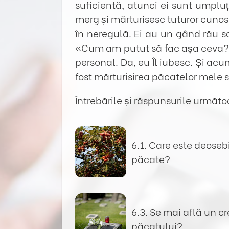
suficientă, atunci ei sunt umplu
merg și mărturisesc tuturor cunosc
în neregulă. Ei au un gând rău s
«Cum am putut să fac așa ceva? E
personal. Da, eu Îl iubesc. Și ac
fost mărturisirea păcatelor mele 
Întrebările și răspunsurile următo
6.1. Care este deoseb
păcate?
6.3. Se mai află un c
păcatului?