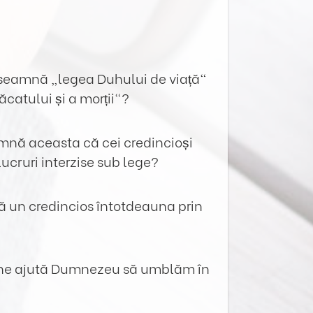
nseamnă „legea Duhului de viață“
ăcatului și a morții“?
amnă aceasta că cei credincioși
ucruri interzise sub lege?
ă un credincios întotdeauna prin
 ne ajută Dumnezeu să umblăm în