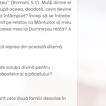
eu“ (Romani 5.1). Mulți dintre ei
m. După aceea, deodată, ceva devine
a întâmplat? Încep să se întrebe:
it pe Hristos ca Mântuitor al meu
toarcerea mea la Dumnezeu reală? A
scă ieșirea din această dilemă.
ste soluția divină pentru
ăcatelor și a păcatului?
unt cele două familii descrise în