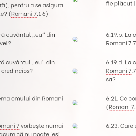
fie plăcut
ță), pentru a se asigura
e? (
Romani 7
.1 6)
eră cuvântul „eu“ din
6.19.b. La 
avel?
Romani 7
.
eră cuvântul „eu“ din
6.19.d. La 
n credincios?
Romani 7
.
sa?
lema omului din
Romani
6.21. Ce c
(
Romani 7
omani 7
vorbește numai
6.23. Care
 acum că nu poate ieși