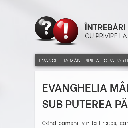
ÎNTREBĂRI
CU PRIVIRE L
EVANGHELIA MÂNTUIRII: A DOUA PART
EVANGHELIA MÂN
SUB PUTEREA P
Când oamenii vin la Hristos, cân