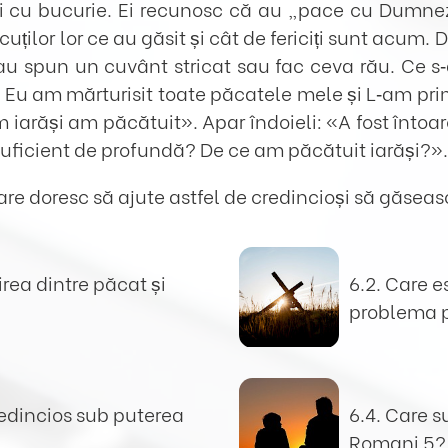
ți cu bucurie. Ei recunosc că au „pace cu Dumnez
uților lor ce au găsit și cât de fericiți sunt acu
au spun un cuvânt stricat sau fac ceva rău. Ce s‑
u am mărturisit toate păcatele mele și L‑am prim
um iarăși am păcătuit». Apar îndoieli: «A fost în
suficient de profundă? De ce am păcătuit iarăși?».
are doresc să ajute astfel de credincioși să găsea
irea dintre păcat și
6.2. Care e
problema p
redincios sub puterea
6.4. Care s
Romani 5
?