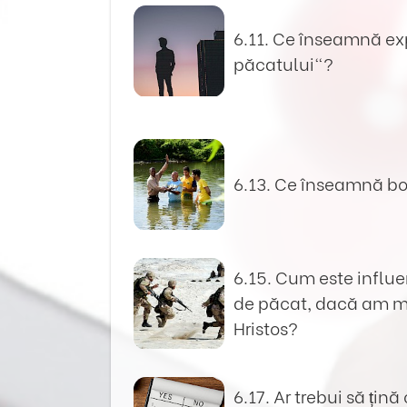
6.11. Ce înseamnă ex
păcatului“?
6.13. Ce înseamnă b
6.15. Cum este influe
de păcat, dacă am m
Hristos?
6.17. Ar trebui să țin