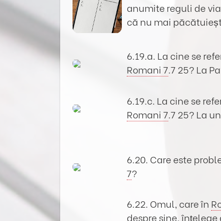
anumite reguli de via
că nu mai păcătuieșt
6.19.a. La cine se ref
Romani 7
.7 25? La P
6.19.c. La cine se ref
Romani 7
.7 25? La u
6.20. Care este prob
7
?
6.22. Omul, care în
R
despre sine, înțelege