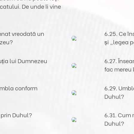
catului. De unde îi vine
mnat vreodată un
6.25. Ce î
ezeu?
și „legea p
luția lui Dumnezeu
6.27. Înse
fac mereu l
umbla conform
6.29. Umbl
Duhul?
 prin Duhul?
6.31. Cum
Duhul?