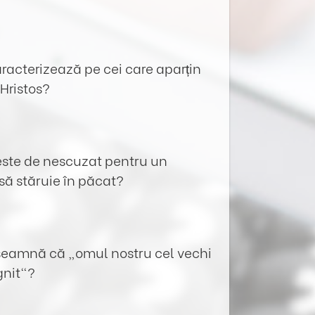
caracterizează pe cei care aparțin
 Hristos?
 este de nescuzat pentru un
să stăruie în păcat?
nseamnă că „omul nostru cel vechi
ignit“?