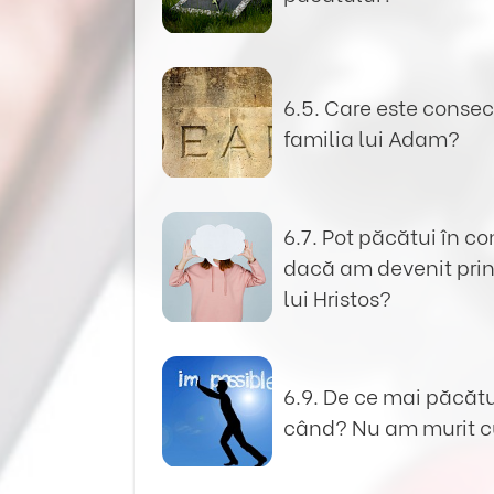
6.5. Care este consec
familia lui Adam?
6.7. Pot păcătui în c
dacă am devenit prin 
lui Hristos?
6.9. De ce mai păcătu
când? Nu am murit cu