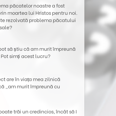
ema păcatelor noastre a fost
rin moartea lui Hristos pentru noi.
te rezolvată problema păcatului
 sale?
pot să știu că am murit împreună
 Pot simți acest lucru?
ect are în viața mea zilnică
 că „am murit împreună cu
oate trăi un credincios, încât să I