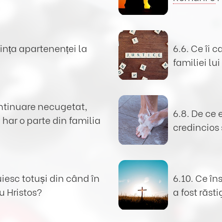
ința apartenenței la
6.6. Ce îi 
familiei lui
ontinuare necugetat,
6.8. De ce
har o parte din familia
credincios 
iesc totuși din când în
6.10. Ce î
 Hristos?
a fost răst