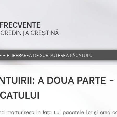
 FRECVENTE
A CREDINȚA CREȘTINĂ
E – ELIBERAREA DE SUB PUTEREA PĂCATULUI
TUIRII: A DOUA PARTE -
ĂCATULUI
d mărturisesc în fața Lui păcatele lor și cred 