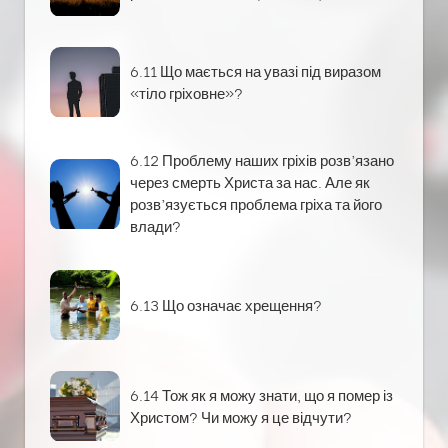
6.11 Що мається на увазі під виразом
«тіло гріховне»?
6.12 Проблему наших гріхів розв’язано
через смерть Христа за нас. Але як
розв’язується проблема гріха та його
влади?
6.13 Що означає хрещення?
6.14 Тож як я можу знати, що я помер із
Христом? Чи можу я це відчути?