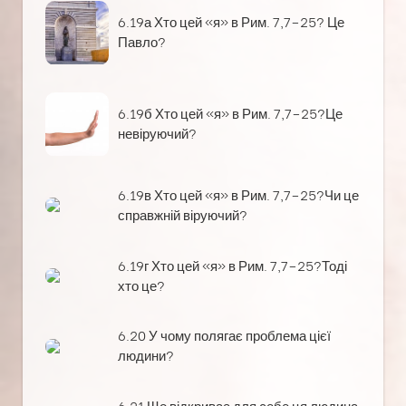
6.19а Хто цей «я» в Рим. 7,7–25? Це
Павло?
6.19б Хто цей «я» в Рим. 7,7–25?Це
невіруючий?
6.19в Хто цей «я» в Рим. 7,7–25?Чи це
справжній віруючий?
6.19г Хто цей «я» в Рим. 7,7–25?Тоді
хто це?
6.20 У чому полягає проблема цієї
людини?
6.21 Що відкриває для себе ця людина