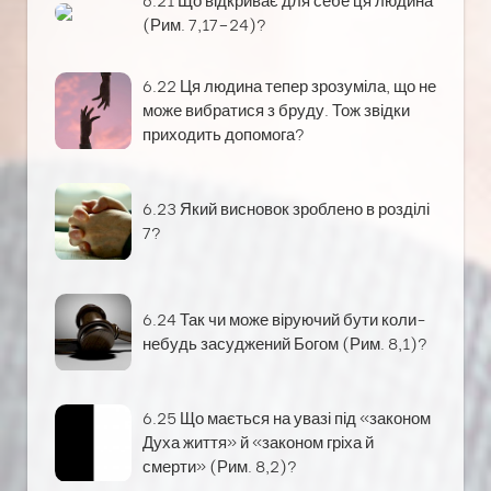
(Рим. 7,17–24)?
6.22 Ця людина тепер зрозуміла, що не
може вибратися з бруду. Тож звідки
приходить допомога?
6.23 Який висновок зроблено в розділі
7?
6.24 Так чи може віруючий бути коли-
небудь засуджений Богом (Рим. 8,1)?
6.25 Що мається на увазі під «законом
Духа життя» й «законом гріха й
смерти» (Рим. 8,2)?