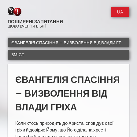
UA
ПОШИРЕНІ ЗАПИТАННЯ
ЩОДО ВЧЕННЯ БІБЛІЇ
ЄВАНГЕЛІЯ СПАСІННЯ — ВИЗВОЛЕННЯ ВІД ВЛАДИ ГРІХА
ЗМІСТ
ЄВАНГЕЛІЯ СПАСІННЯ
— ВИЗВОЛЕННЯ ВІД
ВЛАДИ ГРІХА
Коли хтось приходить до Христа, сповідує свої
гріхи й довіряє Йому, що Його дíла на хресті
Голгофи було для нього достатньо, він