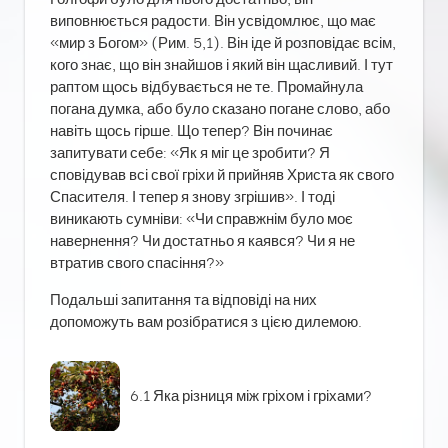
виповнюється радости. Він усвідомлює, що має
«мир з Богом» (Рим. 5,1). Він іде й розповідає всім,
кого знає, що він знайшов і який він щасливий. І тут
раптом щось відбувається не те. Промайнула
погана думка, або було сказано погане слово, або
навіть щось гірше. Що тепер? Він починає
запитувати себе: «Як я міг це зробити? Я
сповідував всі свої гріхи й прийняв Христа як свого
Спасителя. І тепер я знову згрішив». І тоді
виникають сумніви: «Чи справжнім було моє
навернення? Чи достатньо я каявся? Чи я не
втратив свого спасіння?»
Подальші запитання та відповіді на них
допоможуть вам розібратися з цією дилемою.
6.1 Яка різниця між гріхом і гріхами?