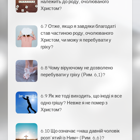
належить до роду, очолюваного
Христом?
6.7 Отже, якщо я завдяки благодаті
став частиною роду, очолюваного
Христом, чи можу я перебувати у
гріху?
6.8 Чому віруючому не дозволено
перебувати у гріху (Рим. 6,1)?
6.9 Як же тоді виходить, що іноді я все
одно грішу? Невже я не помер з
Христом?
6.10 Що означає «наш давній чоловік
розп'ятий із Ним» (Рим. 6,6)?