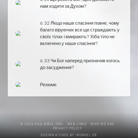
нам ходити за Духом?
6.32 Якщо наше спасіння повне, чому
багато віруючих все ще страждають у
своїх тілах і вмирають? Хіба тіло не
включено у наше спасіння?
6.33 Чи Бог наперед призначив когось
до засудження?
Резюме.
© 2026 FAQ-BIBLE.ORG
WEB LINKS
WHO WE ARE
PRIVACY POLICY
DESIGN & CODE BY
JRUNKEL.DE