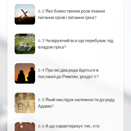
6.2 Яке божественне розв’язання
питання гріхів і питання гріха?
6.3 Чи віруючий все ще перебуває під
владою гріха?
6.4 Про які два роди йдеться в
посланні до Римлян, розділ 5?
6.5 Який наслідок належности до роду
Адама?
6.6 А що характеризує тих, хто