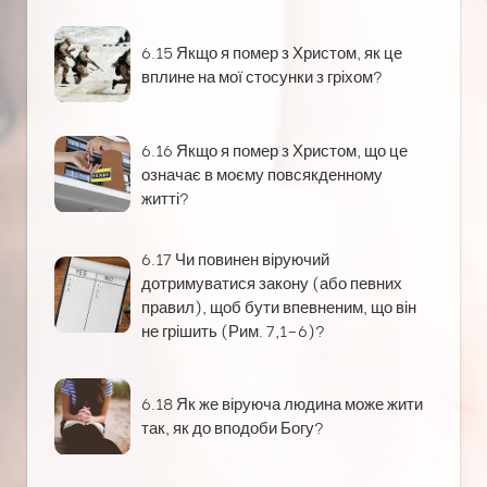
6.15 Якщо я помер з Христом, як це
вплине на мої стосунки з гріхом?
6.16 Якщо я помер з Христом, що це
означає в моєму повсякденному
житті?
6.17 Чи повинен віруючий
дотримуватися закону (або певних
правил), щоб бути впевненим, що він
не грішить (Рим. 7,1–6)?
6.18 Як же віруюча людина може жити
так, як до вподоби Богу?