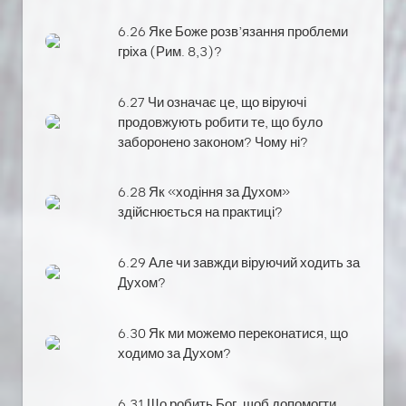
6.26 Яке Боже розв’язання проблеми
гріха (Рим. 8,3)?
6.27 Чи означає це, що віруючі
продовжують робити те, що було
заборонено законом? Чому ні?
6.28 Як «ходіння за Духом»
здійснюється на практиці?
6.29 Але чи завжди віруючий ходить за
Духом?
6.30 Як ми можемо переконатися, що
ходимо за Духом?
6.31 Що робить Бог, щоб допомогти